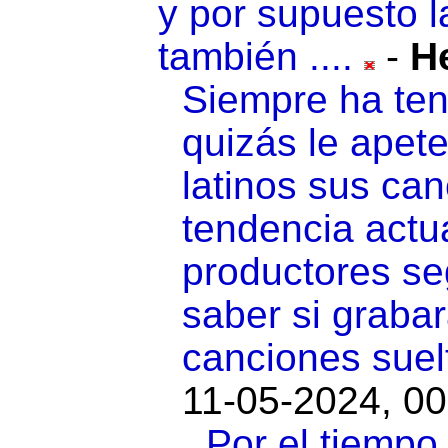
y por supuesto 
también ....
-
H
Siempre ha teni
quizás le apet
latinos sus ca
tendencia actua
productores se
saber si grabar
canciones suel
11-05-2024, 00
Por el tiempo 