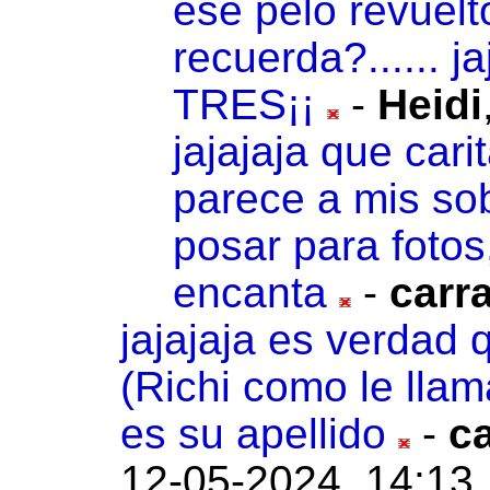
ese pelo revuelt
recuerda?......
TRES¡¡
-
Heidi
jajajaja que car
parece a mis so
posar para fotos
encanta
-
carr
jajajaja es verdad 
(Richi como le lla
es su apellido
-
ca
12-05-2024, 14:13