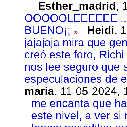
Esther_madrid
,
OOOOOLEEEEEE ...
BUENO¡¡
-
Heidi
,
1
jajajaja mira que ge
creó este foro, Richi
nos lee seguro que s
especulaciones de e
maria
,
11-05-2024, 
me encanta que hay
este nivel, a ver s