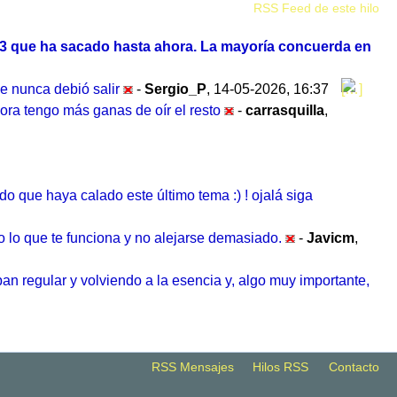
RSS Feed de este hilo
s 3 que ha sacado hasta ahora. La mayoría concuerda en
e nunca debió salir
-
Sergio_P
,
14-05-2026, 16:37
hora tengo más ganas de oír el resto
-
carrasquilla
,
que haya calado este último tema :) ! ojalá siga
o lo que te funciona y no alejarse demasiado.
-
Javicm
,
ban regular y volviendo a la esencia y, algo muy importante,
RSS Mensajes
Hilos RSS
Contacto