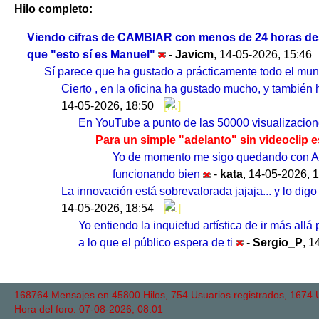
Hilo completo:
Viendo cifras de CAMBIAR con menos de 24 horas desde
que "esto sí es Manuel"
-
Javicm
,
14-05-2026, 15:46
Sí parece que ha gustado a prácticamente todo el mund
Cierto , en la oficina ha gustado mucho, y también
14-05-2026, 18:50
En YouTube a punto de las 50000 visualizacio
Para un simple "adelanto" sin videoclip
Yo de momento me sigo quedando con A la
funcionando bien
-
kata
,
14-05-2026, 
La innovación está sobrevalorada jajaja... y lo di
14-05-2026, 18:54
Yo entiendo la inquietud artística de ir más all
a lo que el público espera de ti
-
Sergio_P
,
1
168764 Mensajes en 45800 Hilos, 754 Usuarios registrados, 1674 Us
Hora del foro: 07-08-2026, 08:01