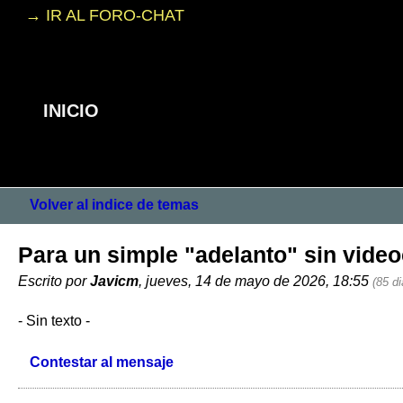
→ IR AL FORO-CHAT
INICIO
Volver al indice de temas
Para un simple "adelanto" sin vide
Escrito por
Javicm
, jueves, 14 de mayo de 2026, 18:55
(85 di
- Sin texto -
Contestar al mensaje