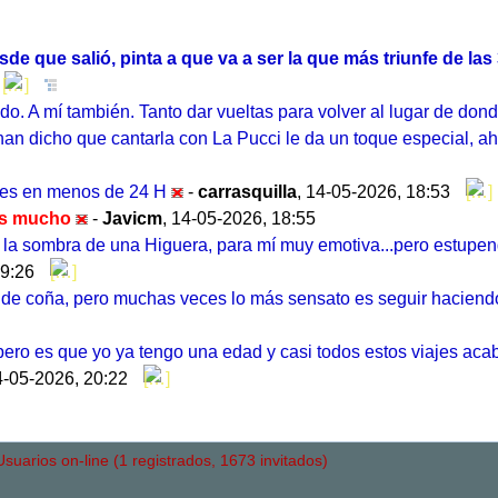
 que salió, pinta a que va a ser la que más triunfe de la
o. A mí también. Tanto dar vueltas para volver al lugar de dond
 han dicho que cantarla con La Pucci le da un toque especial, a
nes en menos de 24 H
-
carrasquilla
,
14-05-2026, 18:53
 es mucho
-
Javicm
,
14-05-2026, 18:55
 sombra de una Higuera, para mí muy emotiva...pero estupendo 
19:26
go de coña, pero muchas veces lo más sensato es seguir haciend
á pero es que yo ya tengo una edad y casi todos estos viajes aca
4-05-2026, 20:22
uarios on-line (1 registrados, 1673 invitados)