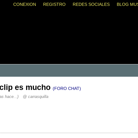
CONEXION
REGISTRO
REDES SOCIALES
BLOG MU
oclip es mucho
(FORO CHAT)
as hace...)
@ carrasquilla