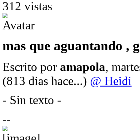
312 vistas
mas que aguantando , ge
Escrito por
amapola
, mart
(813 dias hace...)
@ Heidi
- Sin texto -
--